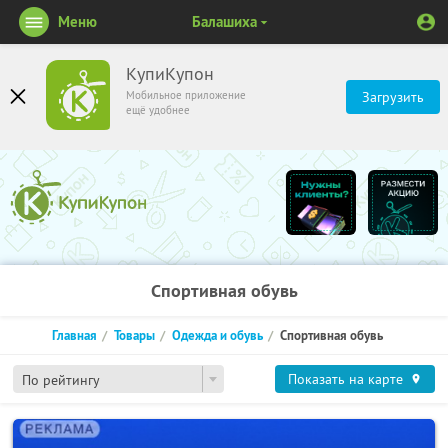
Меню
Балашиха
КупиКупон
Мобильное приложение
Загрузить
ещё удобнее
Спортивная обувь
Главная
Товары
Одежда и обувь
Спортивная обувь
Показать на карте
По рейтингу