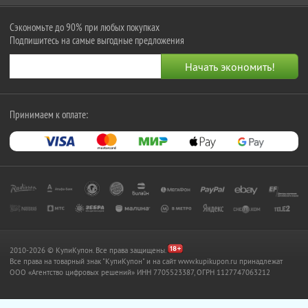
Сэкономьте до 90% при любых покупках
Подпишитесь на самые выгодные предложения
Принимаем к оплате:
2010-2026 © КупиКупон. Все права защищены.
Все права на товарный знак "КупиКупон" и на сайт www.kupikupon.ru принадлежат
OOO «Агентство цифровых решений» ИНН 7705523387, ОГРН 1127747063212