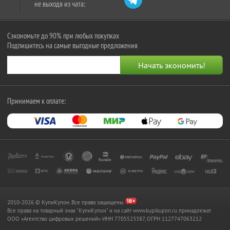
не выходя из чата:
Сэкономьте до 90% при любых покупках
Подпишитесь на самые выгодные предложения
Принимаем к оплате:
2010-2026 © КупиКупон. Все права защищены.
Все права на товарный знак "КупиКупон" и на сайт www.kupikupon.ru принадлежат
OOO «Агентство цифровых решений» ИНН 7705523387, ОГРН 1127747063212