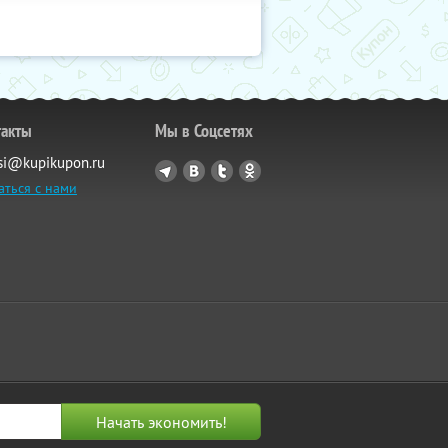
такты
Мы в Соцсетях
si@kupikupon.ru
аться с нами