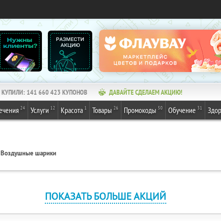
КУПИЛИ:
141 660 423
КУПОНОВ
ДАВАЙТЕ СДЕЛАЕМ АКЦИЮ!
24
12
1
26
50
31
ечения
Услуги
Красота
Товары
Промокоды
Обучение
Здор
Воздушные шарики
ПОКАЗАТЬ БОЛЬШЕ АКЦИЙ