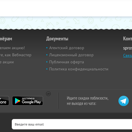
тнёрам
Документы
Кон
елаем акцию!
Агентский договор
spro
е, как Вебмастер
Лицензионный договор
Связ
е акции
Публичная оферта
Политика конфиденциальности
Ищите скидки поблизости,
не выходя из чата: