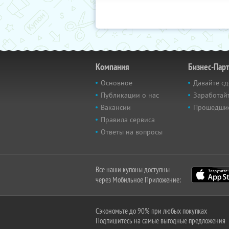
Компания
Бизнес-Пар
Основное
Давайте сд
Публикации о нас
Заработайт
Вакансии
Прошедши
Правила сервиса
Ответы на вопросы
Все наши купоны доступны
через Мобильное Приложение:
Сэкономьте до 90% при любых покупках
Подпишитесь на самые выгодные предложения