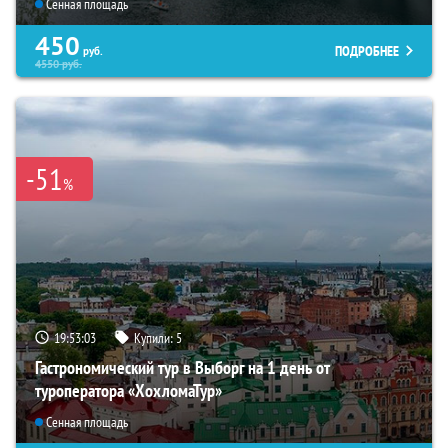
Сенная площадь
450
ПОДРОБНЕЕ
руб.
4550
руб.
-51
%
19:53:01
Купили:
5
Гастрономический тур в Выборг на 1 день от
туроператора «ХохломаТур»
Сенная площадь