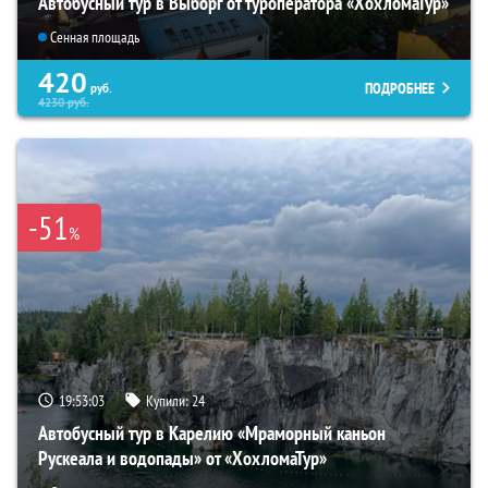
Автобусный тур в Выборг от туроператора «ХохломаТур»
Сенная площадь
420
ПОДРОБНЕЕ
руб.
4230
руб.
-51
%
19:53:01
Купили:
24
Автобусный тур в Карелию «Мраморный каньон
Рускеала и водопады» от «ХохломаТур»