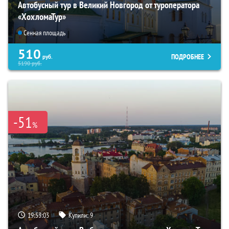
Автобусный тур в Великий Новгород от туроператора
«ХохломаТур»
Сенная площадь
510
ПОДРОБНЕЕ
руб.
5190
руб.
-51
%
19:53:01
Купили:
9