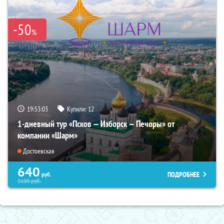
-50
%
19:53:01
Купили:
12
1-дневный тур «Псков — Изборск — Печоры» от
компании «Шарм»
Достоевская
640
ПОДРОБНЕЕ
руб.
5100
руб.