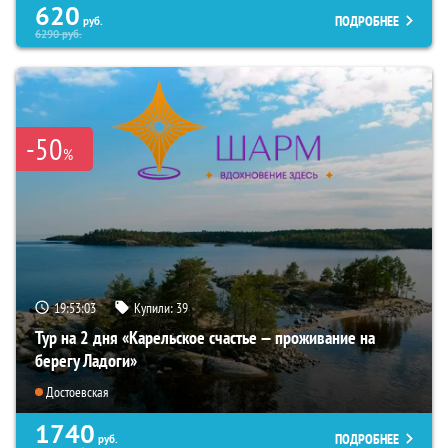
620
ПОДРОБНЕЕ
руб.
6290
руб.
-50
%
19:53:01
Купили:
39
Тур на 2 дня «Карельское счастье — проживание на
берегу Ладоги»
Достоевская
1740
ПОДРОБНЕЕ
руб.