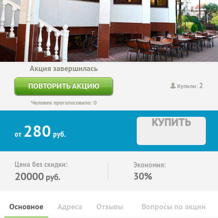
Акция завершилась
2
ПОВТОРИТЬ АКЦИЮ
Купили:
Человек проголосовало: 0
КУПИТЬ
280
от
руб.
Цена без скидки:
Экономия:
20000
30%
руб.
Основное
Адреса
Отзывы
Вопросы по акции