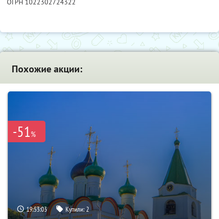
ОГРН 1022302724322
Похожие акции:
-51
%
19:53:01
Купили:
2