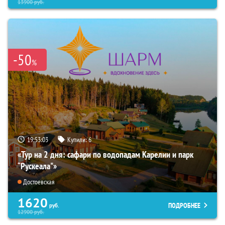
13900
руб.
-50
%
19:53:01
Купили:
6
«Тур на 2 дня: сафари по водопадам Карелии и парк
“Рускеала"»
Достоевская
1620
ПОДРОБНЕЕ
руб.
12900
руб.