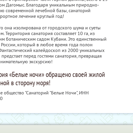
лком Дагомыс. Благодаря уникальным природно-
ию современной лечебной базы, санаторий
урортное лечение круглый год!
то она изолирована от городского шума и суеты
 Территория санатория составляет 10 га, из
ким ботаническим садом Кубани. Это единственный
 России, который в любое время года полон
 Фантастический калейдоскоп из 2000 уникальных
предстает перед гостями санатория, превращая
анимательную экскурсию!
рия «Белые ночи» обращено своей жилой
ной в сторону моря!
е общество "Санаторий "Белые Ночи",
ИНН
80