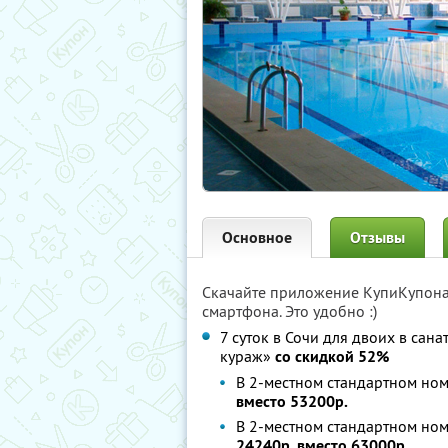
Основное
Отзывы
Скачайте приложение КупиКупон
смартфона. Это удобно :)
7 суток в Сочи для двоих в сан
кураж»
со скидкой 52%
В 2-местном стандартном ном
вместо 53200р.
В 2-местном стандартном ном
24240р. вместо 63000р.