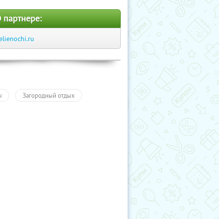
 партнере:
elienochi.ru
ы
Загородный отдых