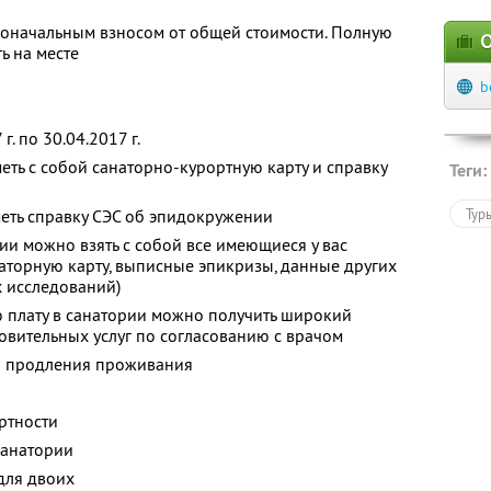
воначальным взносом от общей стоимости. Полную
О
ь на месте
b
. по 30.04.2017 г.
ть с собой санаторно-курортную карту и справку
Теги:
еть справку СЭС об эпидокружении
Тур
и можно взять с собой все имеющиеся у вас
аторную карту, выписные эпикризы, данные других
 исследований)
 плату в санатории можно получить широкий
вительных услуг по согласованию с врачом
я продления проживания
ртности
санатории
для двоих