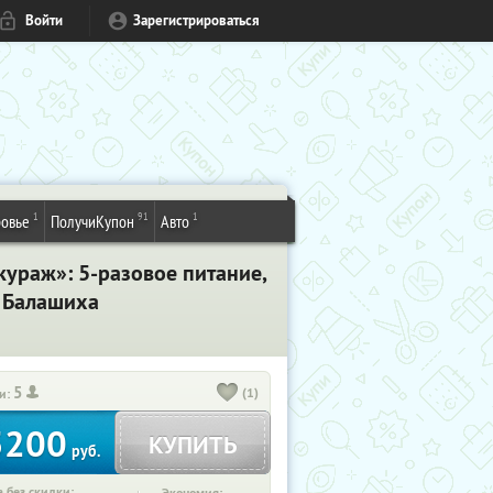
Войти
Зарегистрироваться
1
91
1
овье
ПолучиКупон
Авто
ний​ ​кураж»: 5-разовое питание,
. Балашиха
5
(1)
и:
5200
КУПИТЬ
руб.
 без скидки: