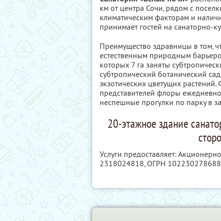
км от центра Сочи, рядом с посе
климатическим факторам и налич
принимает гостей на санаторно-к
Преимущество здравницы в том, ч
естественным природным барьером.
которых 7 га заняты субтропичес
субтропический ботанический сад
экзотических цветущих растений.
представителей флоры ежедневно 
неспешные прогулки по парку в з
20-этажное здание санато
сторо
Услуги предоставляет: Акционерно
2318024818
, ОГРН 10223027868