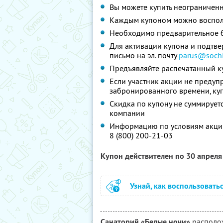
Вы можете купить неограниченн
Каждым купоном можно восполь
Необходимо предварительное 
Для активации купона и подтв
письмо на эл. почту
parus@soch
Предъявляйте распечатанный к
Если участник акции не предупр
забронированного времени, ку
Скидка по купону не суммируе
компании
Информацию по условиям акции
8 (800) 200-21-03
Купон действителен по 30 апрел
Узнай, как воспользовать
Санаторий «Белые ночи»
располож