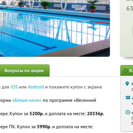
6
Вопросы по акции
К
а для
IOS
или
Android
и покажите купон с экрана
атории
«Белые ночи»
по программе «Весенний
ере. Купон за
5200р.
и доплата на месте:
20336р.
ере ПК. Купон за
5990р.
и доплата на месте: