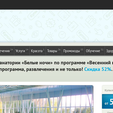
24
14
1
26
55
31
ечения
Услуги
Красота
Товары
Промокоды
Обучение
Здор
 ​в​ ​санатории​ ​«Белые​ ​ночи»​ ​по​ ​программе​ ​​«Весен
рограмма, развлечения и не только!​ ​
Скидка 52%
Купил
от
Цена