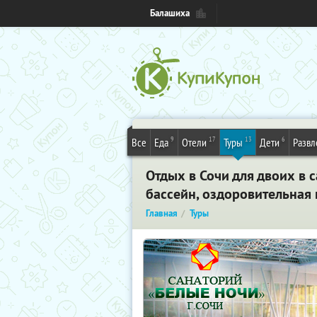
Балашиха
9
17
13
6
Все
Еда
Отели
Туры
Дети
Развл
Отдых​ ​в​ ​Сочи​ ​для​ ​двоих​
бассейн, оздоровительная п
Главная
Туры