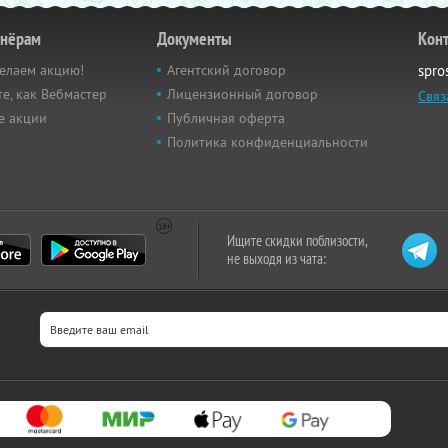
тнёрам
Документы
Кон
елаем акцию!
Агентский договор
spro
е, как Вебмастер
Лицензионный договор
Связ
е акции
Публичная оферта
Политика конфиденциальности
Ищите скидки поблизости,
не выходя из чата: