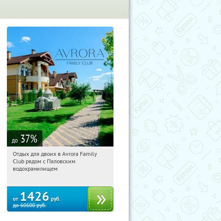
37
%
до
Отдых для двоих в Avrora Family
10:13:08
Купили:
12
Club рядом с Пяловским
Московская обл., Мытищинский р-н,
водохранилищем
д. Степаньково, ул. Рождественская, д.
25
1426
от
руб.
до
60600
руб.