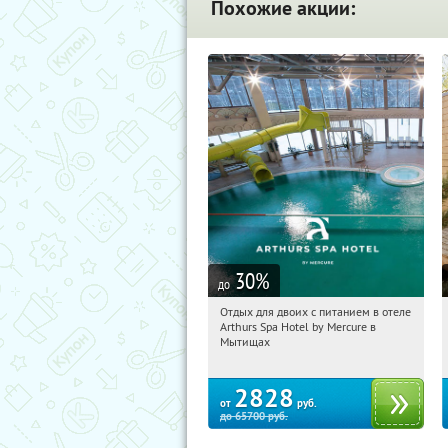
Похожие акции:
30
%
до
Отдых для двоих с питанием в отеле
10:13:08
Купи первым!
Arthurs Spa Hotel by Mercure в
Московская обл., г. Мытищи, д.
Мытищах
Ларево, ул. Хвойная, стр. 26
2828
от
руб.
до
65700
руб.