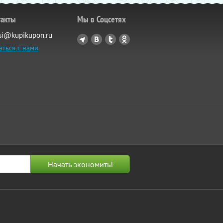
такты
Мы в Соцсетях
si@kupikupon.ru
аться с нами