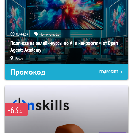
08:44:53
Получили:
18
Подписка на онлайн-курсы по AI и нейросетям от Open
Agents Academy
Россия
Промокод
ПОДРОБНЕЕ
-63
%