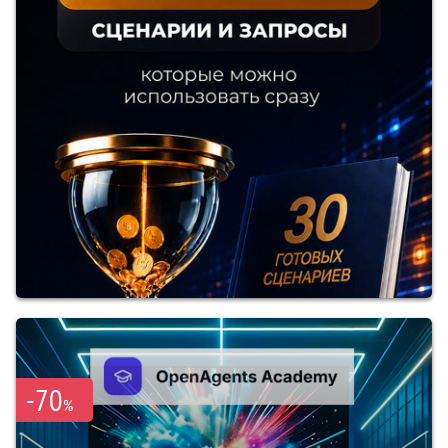
-70
%