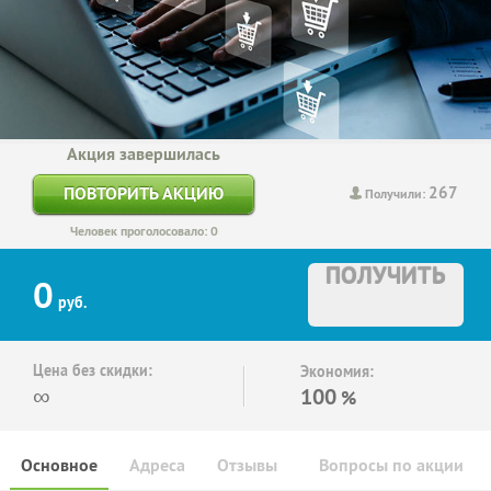
Акция завершилась
267
ПОВТОРИТЬ АКЦИЮ
Получили:
Человек проголосовало: 0
ПОЛУЧИТЬ
0
руб.
Цена без скидки:
Экономия:
∞
100
%
Основное
Адреса
Отзывы
Вопросы по акции