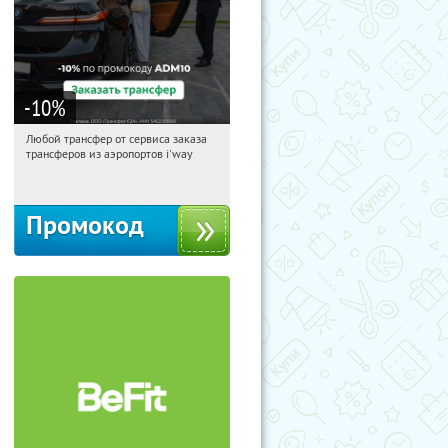
-10
%
Любой трансфер от сервиса заказа
07:44:52
Получи первым!
трансферов из аэропортов i'way
Россия
Промокод