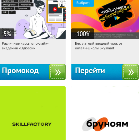
-5
%
-100
%
Различные курсы от онлайн-
Бесплатный вводный урок от
07:44:52
Получили:
2
07:44:52
Получи первым!
академии «Эдюсон»
онлайн-школы Skysmart
Россия
Россия
Промокод
Перейти