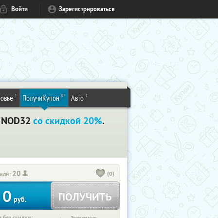
Войти
Зарегистрироваться
1
87
1
овье
ПолучиКупон
Авто
T NOD32
со скидкой 20%
.
20
(0)
или:
0
ПОЛУЧИТЬ
руб.
 без скидки: