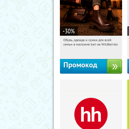
-30
%
Обувь, одежда и сумки для всей
07:44:52
Получили:
31
семьи в магазине kari на Wildberries
Россия
Промокод