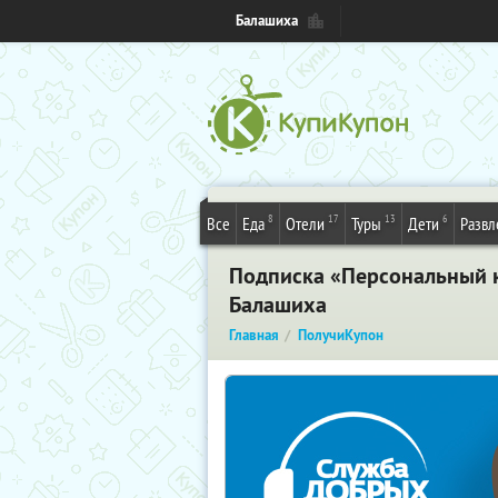
Балашиха
8
17
13
6
Все
Еда
Отели
Туры
Дети
Развл
Подписка «Персональный 
Балашиха
Главная
ПолучиКупон