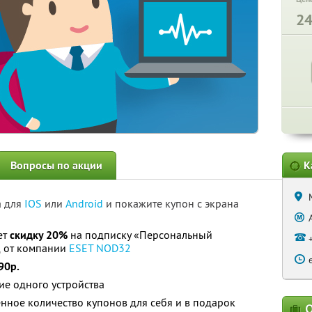
2
Вопросы по акции
К
а для
IOS
или
Android
и покажите купон с экрана
ет
скидку 20%
на подписку «Персональный
д от компании
ESET NOD32
90р.
ие одного устройства
нное количество купонов для себя и в подарок
О