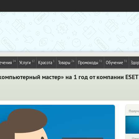
24
12
1
26
51
31
ечения
Услуги
Красота
Товары
Промокоды
Обучение
Здор
компьютерный мастер» на 1 год от компании ESE
Получ
Цена