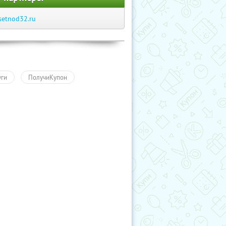
setnod32.ru
уги
ПолучиКупон