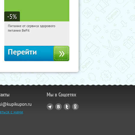
-5
%
Питание от сервиса здорового
07:44:52
Получи первым!
питания BeFit
Россия
Перейти
такты
Мы в Соцсетях
si@kupikupon.ru
аться с нами