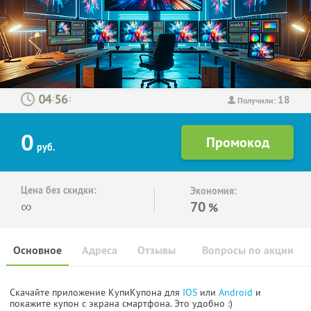
18
:
:
Получили:
0
руб.
Цена без скидки:
Экономия:
∞
70
%
Основное
Адреса
Отзывы
Вопросы по акции
Скачайте приложение КупиКупона для
IOS
или
Android
и
покажите купон с экрана смартфона. Это удобно :)