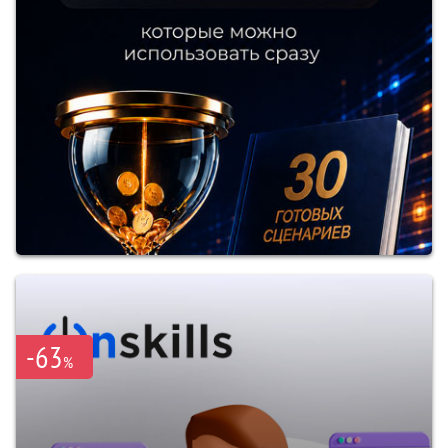
-63
%