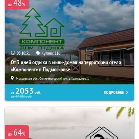
48
%
до
03:10:29
Купили:
116
От 3 дней отдыха в мини-домах на территории отеля
«Компонент» в Подмосковье
Московская обл., Солнечногорский р-н, д. Колтышево, 1
2053
ПОДРОБНЕЕ
от
руб.
до
67400
руб.
64
%
до