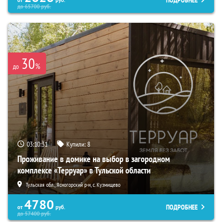
ПОДРОБНЕЕ
до
65700
руб.
30
%
до
03:10:29
Купили:
8
Проживание в домике на выбор в загородном
комплексе «Терруар» в Тульской области
Тульская обл., Ясногорский р-н, с. Кузмищево
4780
ПОДРОБНЕЕ
от
руб.
до
57400
руб.