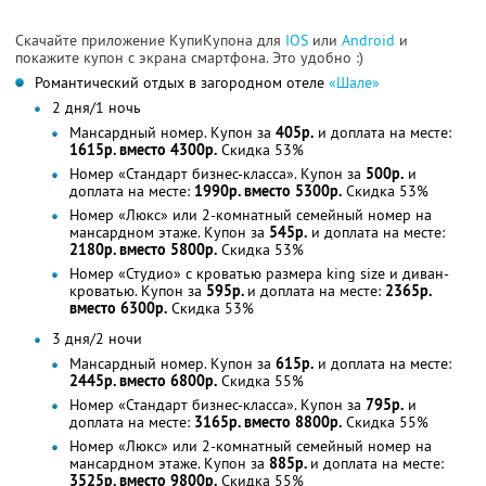
Скачайте приложение КупиКупона для
IOS
или
Android
и
покажите купон с экрана смартфона. Это удобно :)
Романтический отдых в загородном отеле
«Шале»
2 дня/1 ночь
Мансардный номер. Купон за
405р.
и доплата на месте:
1615р. вместо 4300р.
Скидка 53%
Номер «Стандарт бизнес-класса». Купон за
500р.
и
доплата на месте:
1990р. вместо 5300р.
Скидка 53%
Номер «Люкс» или 2-комнатный семейный номер на
мансардном этаже. Купон за
545р.
и доплата на месте:
2180р. вместо 5800р.
Скидка 53%
Номер «Студио» с кроватью размера king size и диван-
кроватью. Купон за
595р.
и доплата на месте:
2365р.
вместо 6300р.
Скидка 53%
3 дня/2 ночи
Мансардный номер. Купон за
615р.
и доплата на месте:
2445р. вместо 6800р.
Скидка 55%
Номер «Стандарт бизнес-класса». Купон за
795р.
и
доплата на месте:
3165р. вместо 8800р.
Скидка 55%
Номер «Люкс» или 2-комнатный семейный номер на
мансардном этаже. Купон за
885р.
и доплата на месте:
3525р. вместо 9800р.
Скидка 55%