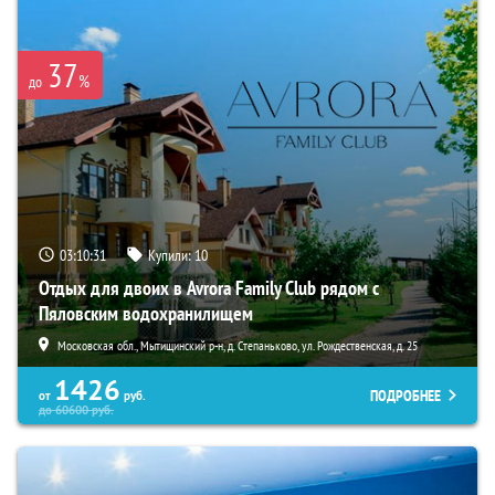
37
%
до
03:10:29
Купили:
10
Отдых для двоих в Avrora Family Club рядом с
Пяловским водохранилищем
Московская обл., Мытищинский р-н, д. Степаньково, ул. Рождественская, д. 25
1426
ПОДРОБНЕЕ
от
руб.
до
60600
руб.