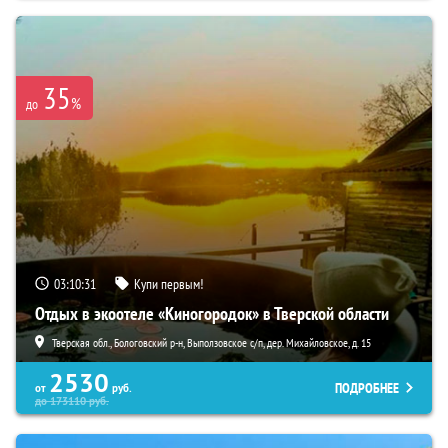
35
%
до
03:10:29
Купи первым!
Отдых в экоотеле «Киногородок» в Тверской области
Тверская обл., Бологовский р-н, Выползовское с/п, дер. Михайловское, д. 15
2530
ПОДРОБНЕЕ
от
руб.
до
173110
руб.