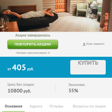
Акция завершилась
ПОВТОРИТЬ АКЦИЮ
Купи первым!
Человек проголосовало: 0
КУПИТЬ
405
от
руб.
Цена без скидки:
Экономия:
10800
55%
руб.
Основное
Адреса
Отзывы
Вопросы по акции