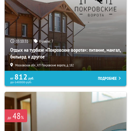
03:10:29
Купили:
7
Отдых на турбазе «Покровские ворота»: питание, мангал,
бильярд и другое
Московская обл., КП Покровские ворота, д. 182
812
ПОДРОБНЕЕ
от
руб.
до
140800
руб.
48
%
до