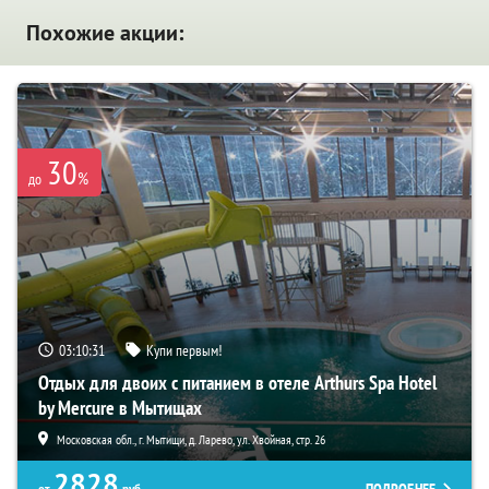
Похожие акции:
30
%
до
03:10:29
Купи первым!
Отдых для двоих с питанием в отеле Arthurs Spa Hotel
by Mercure в Мытищах
Московская обл., г. Мытищи, д. Ларево, ул. Хвойная, стр. 26
2828
от
руб.