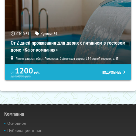
03:10:29
Купили:
34
От 2 дней проживания для двоих с питанием в гостевом
доме «Кают-компания»
Ленинградская обл., г. Ломоносов, Сойкинская дорога, 15-й жилой городок, д. 43
1200
ПОДРОБНЕЕ
от
руб.
до
14900
руб.
Компания
Основное
Публикации о нас