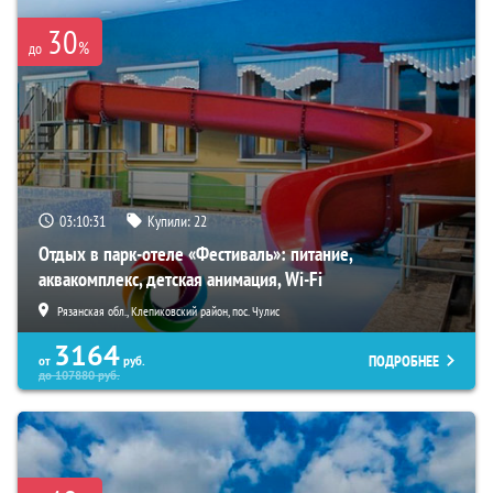
30
%
до
03:10:29
Купили:
22
Отдых в парк-отеле «Фестиваль»: питание,
аквакомплекс, детская анимация, Wi-Fi
Рязанская обл., Клепиковский район, пос. Чулис
3164
ПОДРОБНЕЕ
от
руб.
до
107880
руб.