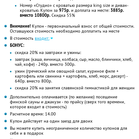
Номер «Студио» с кроватью размера king size и диван-
кроватью. Купон за
975р.
и доплата на месте:
3885р.
вместо 10800р.
Скидка 55%
Внимание!
Купон - первоначальный взнос от общей стоимости.
Оставшуюся стоимость необходимо доплатить на месте
В стоимость
входит:
БОНУС:
скидка 20% на завтраки и ужины:
завтрак (каша, яичница, колбаса, сыр, масло, блинчики, хлеб,
чай, кофе) - 240р. вместо 300р.
ужин (греческий или овощной салат, куриное филе +
картофель или свинина + картофель, хлеб, морс, десерт) -
640р. вместо 800р.
скидка 20% на занятия славянской гимнастикой для женщин
Дополнительно оплачивается (по желанию) посещение
финской сауны и джакузи - по прайсу (сверх того времени,
которое входит в стоимость)
Расчетное время: 14.00
Купон действует на один заезд для двоих
Вы можете купить неограниченное количество купонов для
себя и в подарок