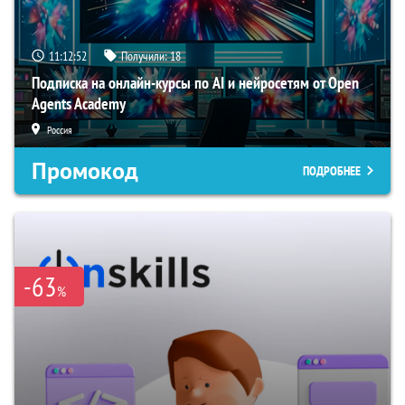
11:12:51
Получили:
18
Подписка на онлайн-курсы по AI и нейросетям от Open
Agents Academy
Россия
Промокод
ПОДРОБНЕЕ
-63
%