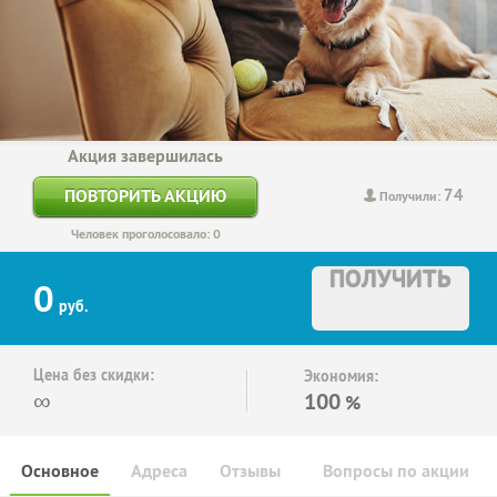
Акция завершилась
74
ПОВТОРИТЬ АКЦИЮ
Получили:
Человек проголосовало: 0
ПОЛУЧИТЬ
0
руб.
Цена без скидки:
Экономия:
∞
100
%
Основное
Адреса
Отзывы
Вопросы по акции