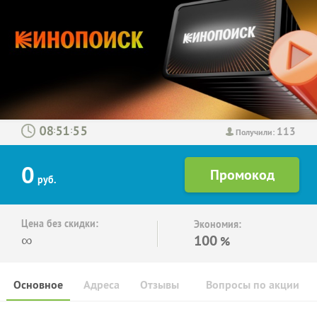
113
:
:
Получили:
0
руб.
Цена без скидки:
Экономия:
∞
100
%
Основное
Адреса
Отзывы
Вопросы по акции