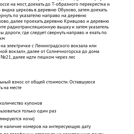
ссе на мост, доехать до Т-образного перекрестка и
о видна церковь в деревню Обухово, затем доехать
вернуть по указателю направо на деревню
ово, далее проехать деревню Кривцово и деревню
дите радиотрансляционную вышку и затем указатель
ы дороги, где следует свернуть направо и ехать по
 км
 на электричке с Ленинградского вокзала или
чной вокзал», далее от Солнечногорска до дома
е №21, далее идти пешком через лес
ьный взнос от общей стоимости. Оставшуюся
ь на месте
количество купонов
зоваться только один раз
ммируются ночи)
те наличие номеров на интересующую дату