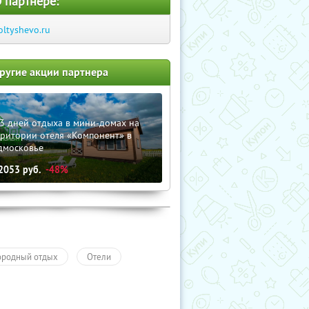
 партнере:
oltyshevo.ru
ругие акции партнера
3 дней отдыха в мини-домах на
рритории отеля «Компонент» в
дмосковье
2053
руб.
-48%
ородный отдых
Отели