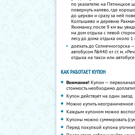
по указателю на Пятницкое шо
повернуть налево, где хорош
до церкви и сразу за ней по
Колтышево и деревню Рахман
Якиманку, после 9 км вы уви
на дом отдыха с левой сторон
лесу до дома отдыха около 1
доехать до Солнечногорска —
автобусом №440 от ст. м. «Ре
отдыха на такси или автобус
КАК РАБОТАЕТ КУПОН
Внимание!
Купон — первоначал
стоимость необходимо доплатит
Купон действует на один заезд
Можно купить неограниченное 
Каждым купоном можно восполь
Купоны можно суммировать (су
Перед покупкой купона уточни