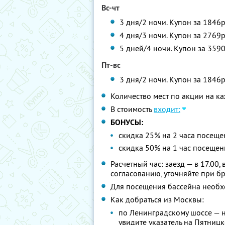
Вс-чт
3 дня/2 ночи. Купон за 1846р
4 дня/3 ночи. Купон за 2769р
5 дней/4 ночи. Купон за 3590
Пт-вс
3 дня/2 ночи. Купон за 1846р
Количество мест по акции на к
В стоимость
входит:
БОНУСЫ:
скидка 25% на 2 часа посещ
скидка 50% на 1 час посеще
Расчетный час: заезд — в 17.00,
согласованию, уточняйте при б
Для посещения бассейна необх
Как добраться из Москвы:
по Ленинградскому шоссе — н
увидите указатель на Пятницк