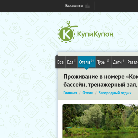
Балашиха
8
16
13
6
Все
Еда
Отели
Туры
Дети
Развл
Проживание в номере «Ком
бассейн, тренажерный зал,
Главная
Отели
Загородный отдых