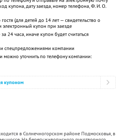
р по телефону и отправьте на электронную почту
од купона, дату заезда, номер телефона,
Ф. И. О.
гостя (для детей до 14 лет — свидетельство о
и электронный купон при заезде
за 24 часа, иначе купон будет считаться
ими спецпредложениями компании
 можно уточнить по телефону компании:
ся купоном
ходится в Солнечногорском районе Подмосковья, в
му шоссе. На берегу живописного рукотворного