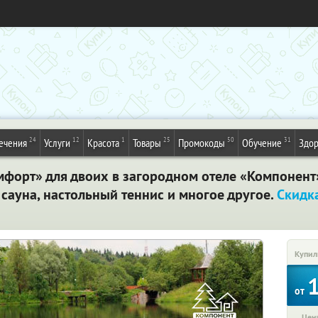
24
12
1
25
50
31
ечения
Услуги
Красота
Товары
Промокоды
Обучение
Здор
форт» для двоих в загородном отеле «Компонент»
 сауна, настольный теннис и многое другое.
Скидк
Купил
от
Цена