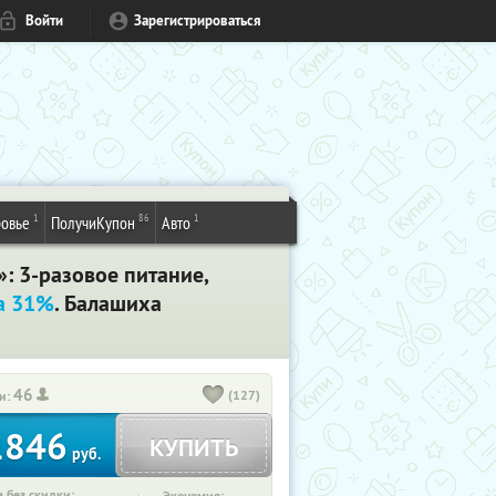
Войти
Зарегистрироваться
1
86
1
овье
ПолучиКупон
Авто
: 3-разовое питание,
а 31%
. Балашиха
46
(127)
и:
1846
КУПИТЬ
руб.
 без скидки: