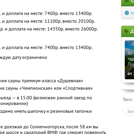
О
. и доплата на месте: 7400р. вместо 13400р.
k
. и доплата на месте: 11100р. вместо 20100р.
р. и доплата на месте: 14350р. вместо 26000р.
Д
. и доплата на месте: 7400р. вместо 13400р.
От 
аждую дату ограничено
те
По
от
ения сауны премиум-класса «Душевная»
ния сауны «Чемпионская» или «Спортивная»
 выезд — в 15.00 (возможен ранний заезд по
Теги:
ронировании)
одимо иметь шапочку и резиновые тапочки
Заг
е доезжая до Солнечногорска, после 58 км вы
ое шоссе и санаторий ВМФ, где следует повернуть