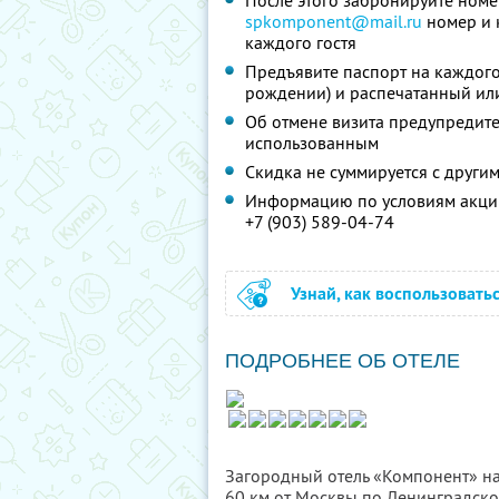
После этого забронируйте номе
spkomponent@mail.ru
номер и к
каждого гостя
Предъявите паспорт на каждого 
рождении) и распечатанный ил
Об отмене визита предупредите 
использованным
Скидка не суммируется с друг
Информацию по условиям акции
+7 (903) 589-04-74
Узнай, как воспользовать
ПОДРОБНЕЕ ОБ ОТЕЛЕ
Загородный отель «Компонент» на
60 км от Москвы по Ленинградско