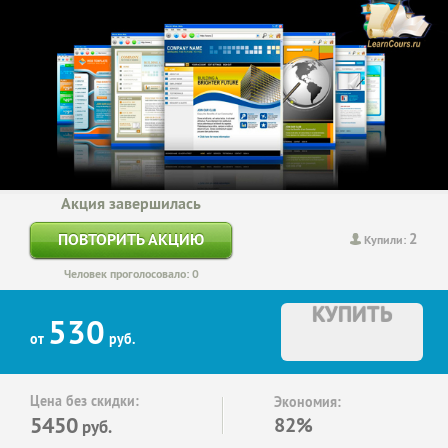
Акция завершилась
2
ПОВТОРИТЬ АКЦИЮ
Купили:
Человек проголосовало: 0
КУПИТЬ
530
от
руб.
Цена без скидки:
Экономия:
5450
82%
руб.