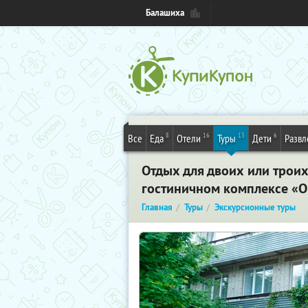
Балашиха
8
16
13
6
Все
Еда
Отели
Туры
Дети
Развл
Отдых для двоих или троих
гостиничном комплексе «О
Главная
Туры
Экскурсионные туры