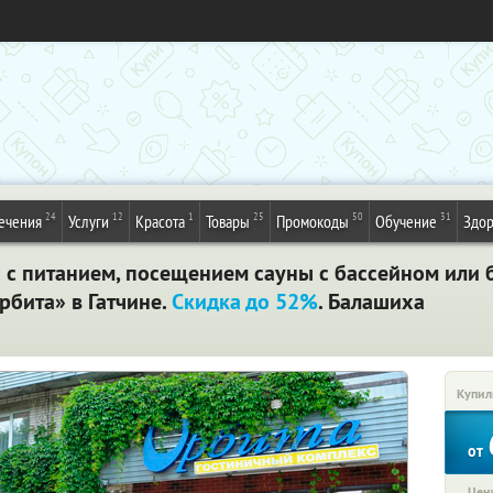
24
12
1
25
50
31
ечения
Услуги
Красота
Товары
Промокоды
Обучение
Здор
 с питанием, посещением сауны с бассейном или 
рбита» в Гатчине.
Скидка до 52%
. Балашиха
Купил
от
Цена