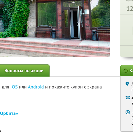
1
Вопросы по акции
К
а для
IOS
или
Android
и покажите купон с экрана
«Орбита»
х