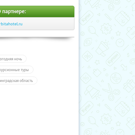
 партнере:
rbitahotel.ru
огодняя ночь
курсионные туры
инградская область
огодние туры
Туры
ородный отдых