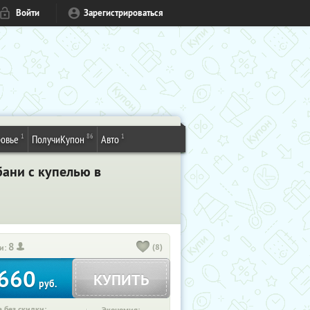
Войти
Зарегистрироваться
1
86
1
овье
ПолучиКупон
Авто
бани с купелью в
8
(8)
и:
660
КУПИТЬ
руб.
 без скидки: