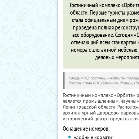
Гостиничный комплекс «Орбита
области. Первые туристы разме
стала официальным днем рожд
проведена полная реконстру
всё оборудование. Сегодня «
отвечающий всем стандартам к
номера с элегантной мебелью
деловых мероприят
Каждый год гостиницу «Орбита» посеща
России, стран СНГ, Германии, Японии, П
Гостиничный комплекс «Орбита» ра
является промышленным, научным
Ленинградской области. Располож
архитектурный дворцово-парковый
исторический центр города вклю
Оснащение номеров:
удобные кровати;