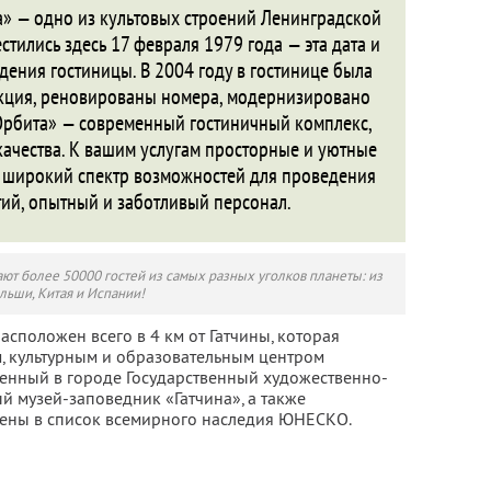
» — одно из культовых строений Ленинградской
стились здесь 17 февраля 1979 года — эта дата и
ения гостиницы. В 2004 году в гостинице была
кция, реновированы номера, модернизировано
Орбита» — современный гостиничный комплекс,
ачества. К вашим услугам просторные и уютные
, широкий спектр возможностей для проведения
ий, опытный и заботливый персонал.
ют более 50000 гостей из самых разных уголков планеты: из
ольши, Китая и Испании!
сположен всего в 4 км от Гатчины, которая
, культурным и образовательным центром
енный в городе Государственный художественно-
 музей-заповедник «Гатчина», а также
чены в список всемирного наследия ЮНЕСКО.