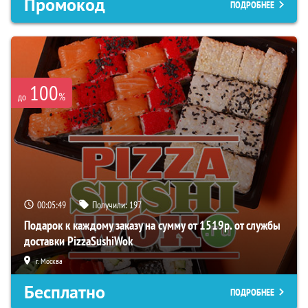
Промокод
ПОДРОБНЕЕ
100
%
до
00:05:49
Получили:
197
Подарок к каждому заказу на сумму от 1519р. от службы
доставки PizzaSushiWok
г. Москва
Бесплатно
ПОДРОБНЕЕ