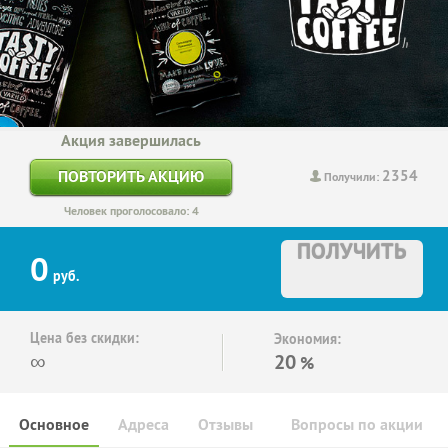
Акция завершилась
2354
ПОВТОРИТЬ АКЦИЮ
Получили:
Человек проголосовало: 4
ПОЛУЧИТЬ
0
руб.
Цена без скидки:
Экономия:
∞
20
%
Основное
Адреса
Отзывы
Вопросы по акции