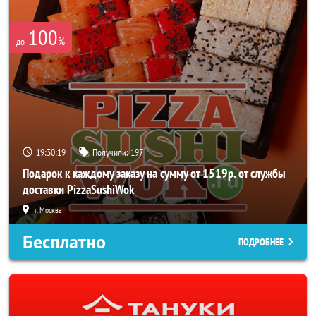
100
%
до
19:30:19
Получили:
197
Подарок к каждому заказу на сумму от 1519р. от службы
доставки PizzaSushiWok
г. Москва
Бесплатно
ПОДРОБНЕЕ