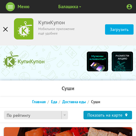
Меню
Балашиха
КупиКупон
Мобильное приложение
Загрузить
ещё удобнее
Суши
Главная
Еда
Доставка еды
Суши
Показать на карте
По рейтингу