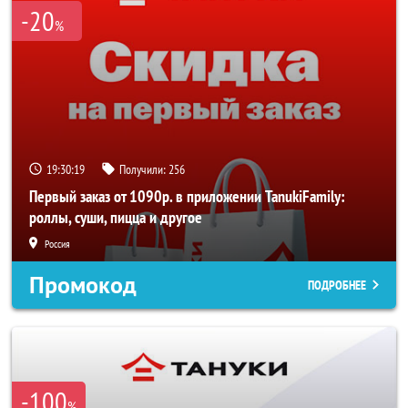
-20
%
19:30:19
Получили:
256
Первый заказ от 1090р. в приложении TanukiFamily:
роллы, суши, пицца и другое
Россия
Промокод
ПОДРОБНЕЕ
-100
%