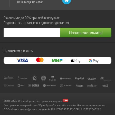
не выходя из чата:
Сэкономьте до 90% при любых покупках
Подпишитесь на самые выгодные предложения
Принимаем к оплате:
2010-2026 © КупиКупон. Все права защищены.
Все права на товарный знак "КупиКупон" и на сайт www.kupikupon.ru принадлежат
OOO «Агентство цифровых решений» ИНН 7705523387, ОГРН 1127747063212