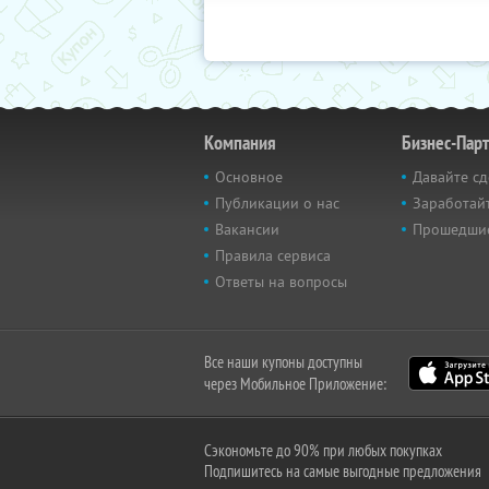
Компания
Бизнес-Пар
Основное
Давайте сд
Публикации о нас
Заработайт
Вакансии
Прошедши
Правила сервиса
Ответы на вопросы
Все наши купоны доступны
через Мобильное Приложение:
Сэкономьте до 90% при любых покупках
Подпишитесь на самые выгодные предложения