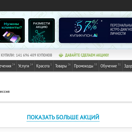
КУПИЛИ:
141 696 409
КУПОНОВ
ДАВАЙТЕ СДЕЛАЕМ АКЦИЮ!
24
14
1
26
55
31
ечения
Услуги
Красота
Товары
Промокоды
Обучение
Здор
ессия
ПОКАЗАТЬ БОЛЬШЕ АКЦИЙ