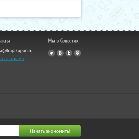
такты
Мы в Соцсетях
si@kupikupon.ru
аться с нами