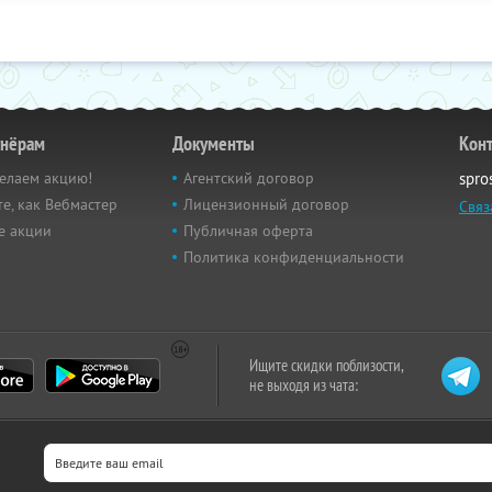
тнёрам
Документы
Кон
елаем акцию!
Агентский договор
spro
е, как Вебмастер
Лицензионный договор
Связ
е акции
Публичная оферта
Политика конфиденциальности
Ищите скидки поблизости,
не выходя из чата: