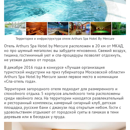
Территория и инфраструктура отеля Arthurs Spa Hotel By Mercure
Отель Arthurs Spa Hotel by Mercure расположен в 20 км от МКАД,
но про шумный мегаполис вы забудете мгновенно. Свежий воздух,
тишина, гостиничный уют и спа-процедуры позволят отдохнуть,
не уезжая далеко от города.
В декабре 2016 года в конкурсе «Лучшая организация
туристской индустрии на приз губернатора Московской области»
Arthurs Spa Hotel by Mercure занял первое место в номинации
«Спа-отель года».
Территория загородного отеля подходит для размеренного и
спокойного отдыха. 5 корпусов альпийского типа расположены
среди хвойного леса. На территории находятся развлекательный
и ресторанный комплексы, камерный сигарный клуб, детская
площадка, русские бани с джакузи под открытым небом. Гости с
удовольствием отдыхают от городской суеты в гамаках в тени
деревьев или в беседках у пруда.