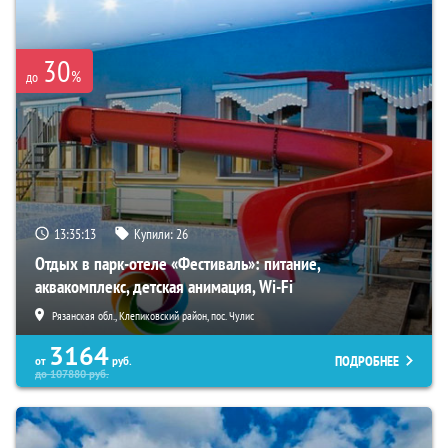
30
%
до
13:35:12
Купили:
26
Отдых в парк-отеле «Фестиваль»: питание,
аквакомплекс, детская анимация, Wi-Fi
Рязанская обл., Клепиковский район, пос. Чулис
3164
ПОДРОБНЕЕ
от
руб.
до
107880
руб.