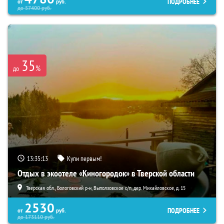
ПОДРОБНЕЕ
от
руб.
до
57400
руб.
35
%
до
13:35:12
Купи первым!
Отдых в экоотеле «Киногородок» в Тверской области
Тверская обл., Бологовский р-н, Выползовское с/п, дер. Михайловское, д. 15
2530
ПОДРОБНЕЕ
от
руб.
до
173110
руб.