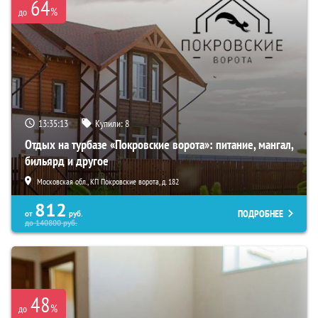
64
%
до
13:35:12
Купили:
8
Отдых на турбазе «Покровские ворота»: питание, мангал,
бильярд и другое
Московская обл., КП Покровские ворота, д. 182
812
ПОДРОБНЕЕ
от
руб.
до
140800
руб.
48
%
до