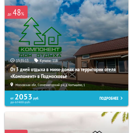
48
%
до
13:35:12
Купили:
118
От 3 дней отдыха в мини-домах на территории отеля
«Компонент» в Подмосковье
Московская обл., Солнечногорский р-н, д. Колтышево, 1
2053
ПОДРОБНЕЕ
от
руб.
до
67400
руб.