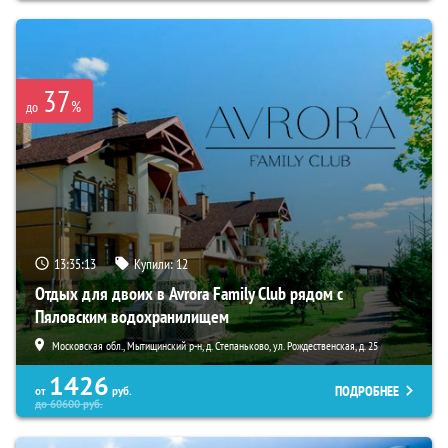
37
%
до
13:35:12
Купили:
12
Отдых для двоих в Avrora Family Club рядом с
Пяловским водохранилищем
Московская обл., Мытищинский р-н, д. Степаньково, ул. Рождественская, д. 25
1426
ПОДРОБНЕЕ
от
руб.
до
60600
руб.