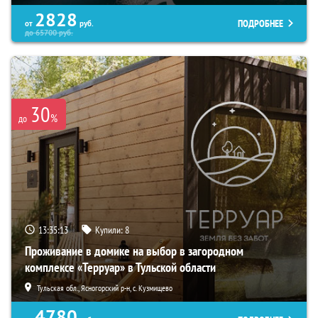
2828
ПОДРОБНЕЕ
от
руб.
до
65700
руб.
30
%
до
13:35:12
Купили:
8
Проживание в домике на выбор в загородном
комплексе «Терруар» в Тульской области
Тульская обл., Ясногорский р-н, с. Кузмищево
4780