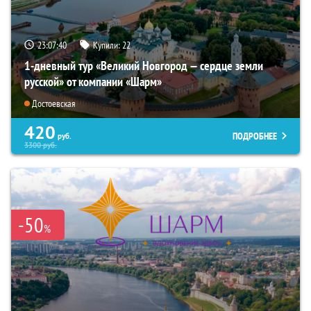
23:07:39
Купили:
22
1-дневный тур «Великий Новгород — сердце земли
русской» от компании «Шарм»
Достоевская
420
ПОДРОБНЕЕ
руб.
3300
руб.
-50
%