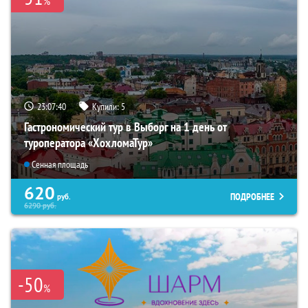
%
23:07:39
Купили:
5
Гастрономический тур в Выборг на 1 день от
туроператора «ХохломаТур»
Сенная площадь
620
ПОДРОБНЕЕ
руб.
6290
руб.
-50
%