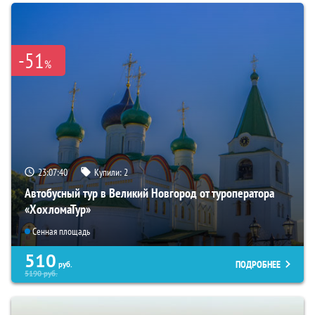
-51
%
23:07:39
Купили:
2
Автобусный тур в Великий Новгород от туроператора
«ХохломаТур»
Сенная площадь
510
ПОДРОБНЕЕ
руб.
5190
руб.