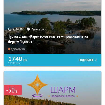
23:07:39
Купили:
39
Тур на 2 дня «Карельское счастье — проживание на
берегу Ладоги»
Достоевская
1740
ПОДРОБНЕЕ
руб.
13900
руб.
-50
%