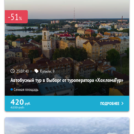
-51
%
23:07:39
Купили:
9
Автобусный тур в Выборг от туроператора «ХохломаТур»
Сенная площадь
420
ПОДРОБНЕЕ
руб.
4230
руб.