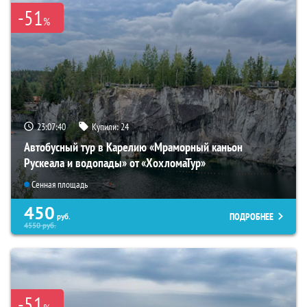
-51
%
23:07:39
Купили:
24
Автобусный тур в Карелию «Мраморный каньон
Рускеала и водопады» от «ХохломаТур»
Сенная площадь
450
ПОДРОБНЕЕ
руб.
4550
руб.
-51