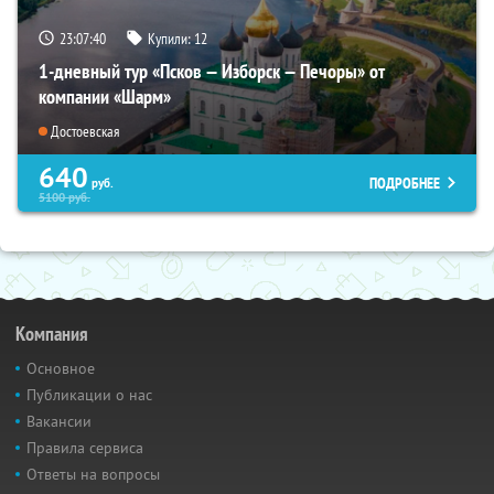
23:07:39
Купили:
12
1-дневный тур «Псков — Изборск — Печоры» от
компании «Шарм»
Достоевская
640
ПОДРОБНЕЕ
руб.
5100
руб.
Компания
Основное
Публикации о нас
Вакансии
Правила сервиса
Ответы на вопросы