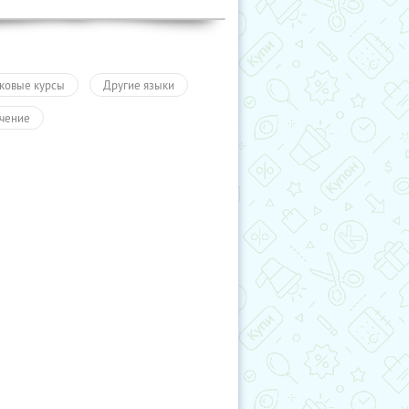
ковые курсы
Другие языки
чение