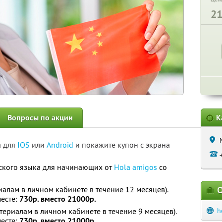
2
Вопросы по акции
К
а для
IOS
или
Android
и покажите купон с экрана
ского языка для начинающих от
Hola amigos
со
иалам в личном кабинете в течение 12 месяцев).
О
месте:
730р. вместо 21000р.
териалам в личном кабинете в течение 9 месяцев).
h
месте:
730р. вместо 21000р.