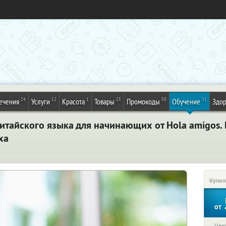
24
12
1
25
50
31
ечения
Услуги
Красота
Товары
Промокоды
Обучение
Здор
итайского языка для начинающих от Hola amigos.
ха
Купил
от
Цена