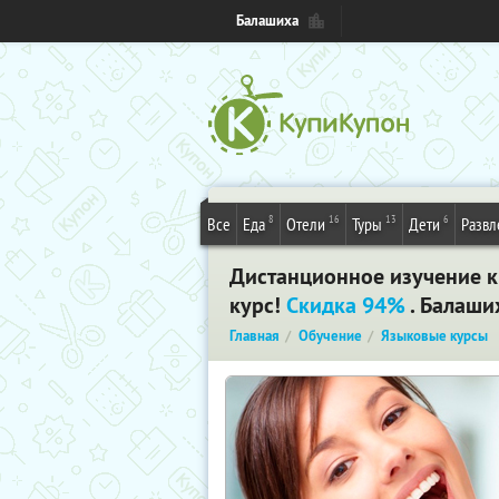
Балашиха
8
16
13
6
Все
Еда
Отели
Туры
Дети
Развл
Дистанционное изучение к
курс!
Скидка 94%
. Балаши
Главная
Обучение
Языковые курсы