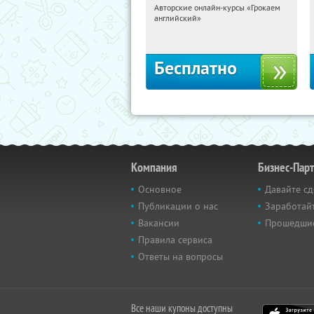
Авторские онлайн-курсы «Грокаем
02:22:49
Получили:
4
английский»
Россия
Бесплатно
Компания
Бизнес-Пар
Основное
Давайте сд
Публикации о нас
Заработайт
Вакансии
Прошедши
Правила сервиса
Ответы на вопросы
Все наши купоны доступны