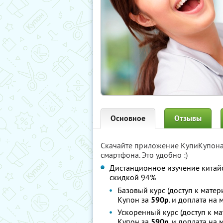
Основное
Отзывы
Скачайте приложение КупиКупон
смартфона. Это удобно :)
Дистанционное изучение китай
скидкой 94%
Базовый курс (доступ к матер
Купон за
590р
. и доплата на 
Ускоренный курс (доступ к ма
Купон за
590р
. и доплата на 