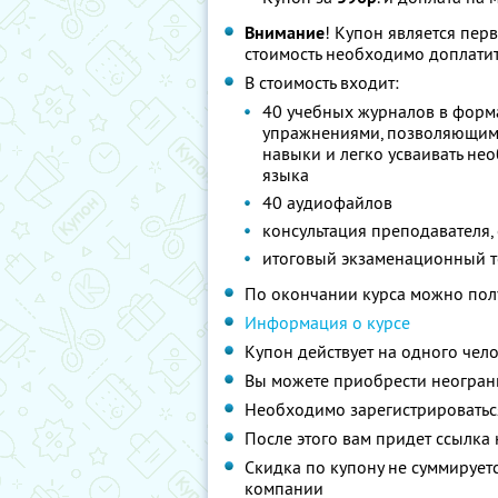
Внимание
! Купон является пер
стоимость необходимо доплатит
В стоимость входит:
40 учебных журналов в форм
упражнениями, позволяющими
навыки и легко усваивать не
языка
40 аудиофайлов
консультация преподавателя,
итоговый экзаменационный т
По окончании курса можно полу
Информация о курсе
Купон действует на одного чел
Вы можете приобрести неограни
Необходимо зарегистрироваться
После этого вам придет ссылка 
Скидка по купону не суммируе
компании