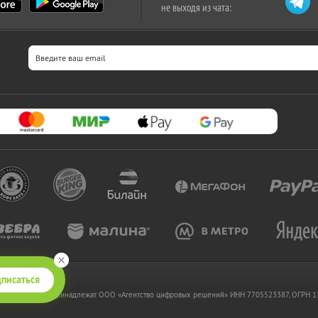
не выходя из чата:
писаться
 www.kupikupon.ru принадлежат OOO «Агентство цифровых решений» ИНН 7705523387, ОГРН