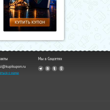
такты
Мы в Соцсетях
si@kupikupon.ru
аться с нами