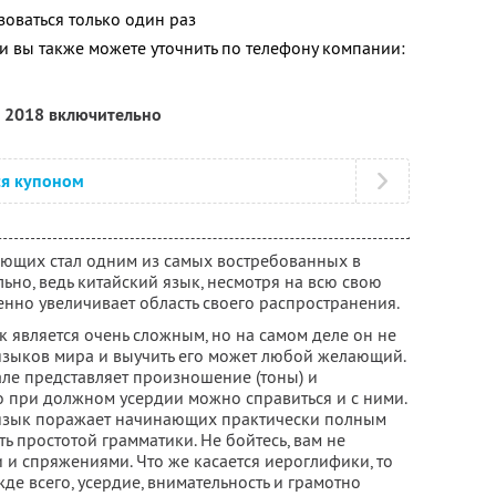
оваться только один раз
 вы также можете уточнить по телефону компании:
а 2018 включительно
ся купоном
ающих стал одним из самых востребованных в
льно, ведь китайский язык, несмотря на всю свою
енно увеличивает область своего распространения.
к является очень сложным, но на самом деле он не
языков мира и выучить его может любой желающий.
але представляет произношение (тоны) и
о при должном усердии можно справиться и с ними.
язык поражает начинающих практически полным
ть простотой грамматики. Не бойтесь, вам не
 и спряжениями. Что же касается иероглифики, то
жде всего, усердие, внимательность и грамотно