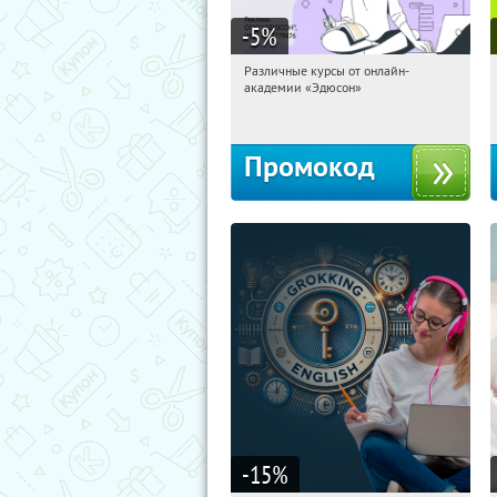
-5
%
Различные курсы от онлайн-
02:22:49
Получили:
2
академии «Эдюсон»
Россия
Промокод
-15
%