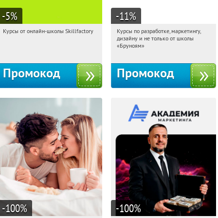
-5
%
-11
%
Курсы от онлайн-школы Skillfactory
Курсы по разработке, маркетингу,
02:22:49
Получи первым!
02:22:49
Получи первым!
дизайну и не только от школы
Россия
Россия
«Бруноям»
Промокод
Промокод
-100
%
-100
%