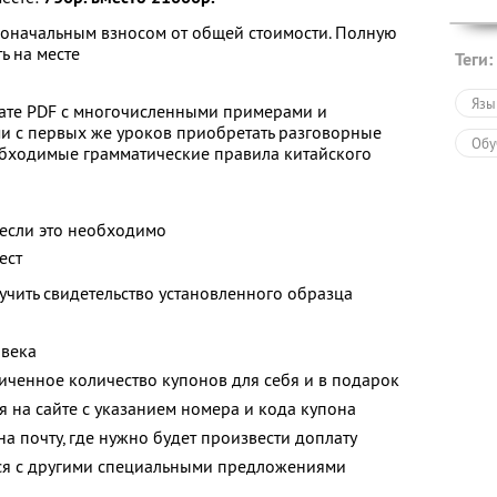
воначальным взносом от общей стоимости. Полную
ь на месте
Теги:
Язы
ате PDF с многочисленными примерами и
 с первых же уроков приобретать разговорные
Обу
обходимые грамматические правила китайского
 если это необходимо
ест
чить свидетельство установленного образца
овека
ченное количество купонов для себя и в подарок
 на сайте с указанием номера и кода купона
на почту, где нужно будет произвести доплату
тся с другими специальными предложениями