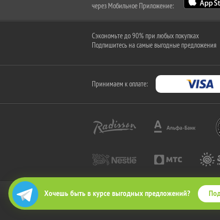
через Мобильное Приложение:
Сэкономьте до 90% при любых покупках
Подпишитесь на самые выгодные предложения
Принимаем к оплате:
Под
Хочешь быть в курсе выгодных предложений?
2010-2026 © КупиКупон. Все права защищены.
Все права на товарный знак "КупиКупон" и на сайт