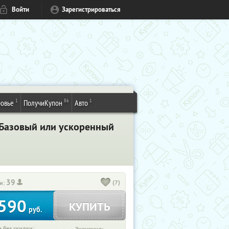
Войти
Зарегистрироваться
1
86
1
овье
ПолучиКупон
Авто
 Базовый или ускоренный
39
(7)
и:
590
КУПИТЬ
руб.
 без скидки: