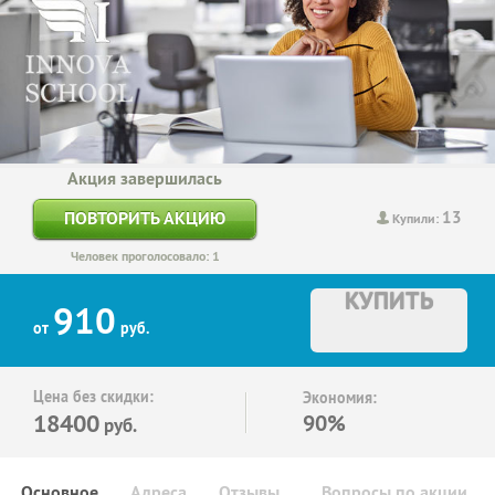
Акция завершилась
13
ПОВТОРИТЬ АКЦИЮ
Купили:
Человек проголосовало: 1
КУПИТЬ
910
от
руб.
Цена без скидки:
Экономия:
18400
90%
руб.
Основное
Адреса
Отзывы
Вопросы по акции