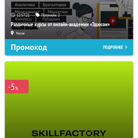
12:57:20
Получили:
2
Различные курсы от онлайн-академии «Эдюсон»
Россия
Промокод
ПОДРОБНЕЕ
-5
%