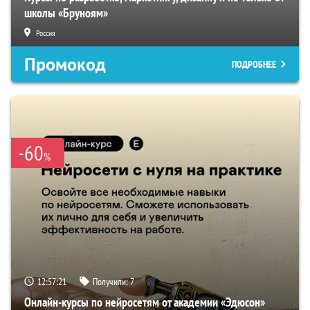
школы «Бруноям»
Россия
Промокод
ПОДРОБНЕЕ
-60
%
12:57:20
Получили:
7
Онлайн-курсы по нейросетям от академии «Эдюсон»