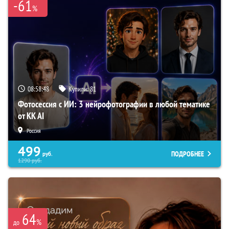
-61
%
08:58:47
Купили:
81
Фотосессия с ИИ: 3 нейрофотографии в любой тематике
от KK AI
Россия
499
ПОДРОБНЕЕ
руб.
1290
руб.
64
%
до