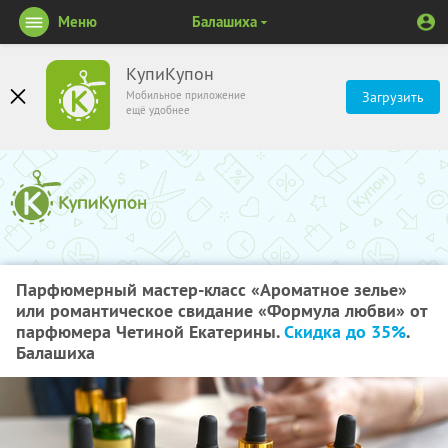
Меню
Балашиха
КупиКупон
Мобильное приложение
Загрузить
ещё удобнее
Парфюмерный мастер-класс «Ароматное зелье»
или романтическое свидание «Формула любви» от
парфюмера Четиной Екатерины.
Скидка до 35%
.
Балашиха