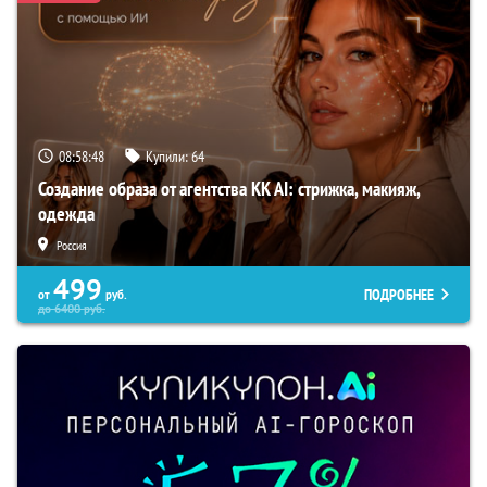
08:58:47
Купили:
64
Создание образа от агентства KK AI: стрижка, макияж,
одежда
Россия
499
ПОДРОБНЕЕ
от
руб.
до
6400
руб.